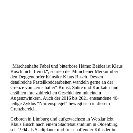
Künstlerhof Donaufest
Herzlich willkommen auf der Internetseite von Klaus
Busch!
„Märchenhafte Fabel und bitterböse Häme: Beides ist Klaus
Busch nicht fremd.“, schrieb der Münchener Merkur über
den Deggendorfer Künstler Klaus Busch. Dessen
detailreiche Pastellkreidearbeiten wandeln gerne an der
Grenze von „ernsthafter“ Kunst, Satire und Karikatur und
erzählen ihre zahlreichen Geschichten mit einem
Augenzwinkern. Auch der 2016 bis 2021 entstandene 40-
teilige Zyklus "Narrenspiegel" bewegt sich in diesem
Grenzbereich.
Geboren in Limburg und aufgewachsen in Wetzlar lebt
Klaus Busch nach einem Städtebaustudium in Oldenburg
seit 1994 als Stadtplaner und freischaffender Künstler im