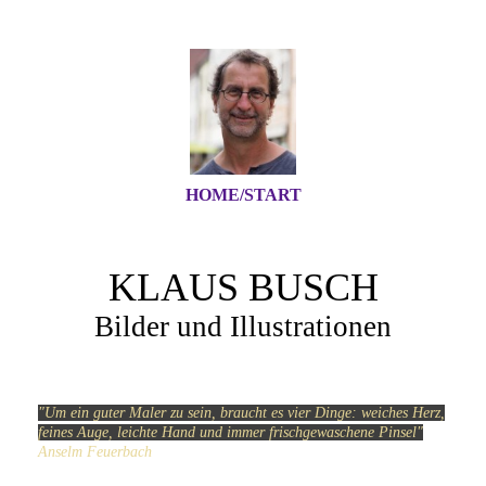
HOME/START
KLAUS BUSCH
Bilder und Illustrationen
"Um ein guter Maler zu sein, braucht es vier Dinge: weiches Herz,
feines Auge, leichte Hand und immer frischgewaschene Pinsel"
Anselm Feuerbach